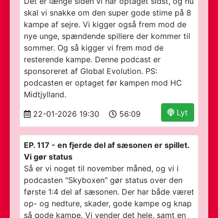
Det er længe siden vi har optaget sidst, og nu
skal vi snakke om den super gode stime på 8
kampe af sejre. Vi kigger også frem mod de
nye unge, spændende spillere der kommer til
sommer. Og så kigger vi frem mod de
resterende kampe. Denne podcast er
sponsoreret af Global Evolution. PS:
podcasten er optaget før kampen mod HC
Midtjylland.
Lyt
22-01-2026 19:30
56:09
EP. 117 - en fjerde del af sæsonen er spillet.
Vi gør status
Så er vi noget til november måned, og vi i
podcasten "Skyboxen" gør status over den
første 1:4 del af sæsonen. Der har både været
op- og nedture, skader, gode kampe og knap
så gode kampe. Vi vender det hele, samt en