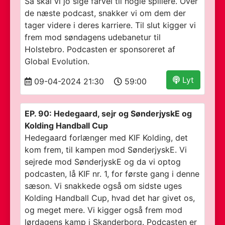
Så skal vi jo sige farvel til nogle spillere. Over
de næste podcast, snakker vi om dem der
tager videre i deres karriere. Til slut kigger vi
frem mod søndagens udebanetur til
Holstebro. Podcasten er sponsoreret af
Global Evolution.
Lyt
09-04-2024 21:30
59:00
EP. 90: Hedegaard, sejr og SønderjyskE og
Kolding Handball Cup
Hedegaard forlænger med KIF Kolding, det
kom frem, til kampen mod SønderjyskE. Vi
sejrede mod SønderjyskE og da vi optog
podcasten, lå KIF nr. 1, for første gang i denne
sæson. Vi snakkede også om sidste uges
Kolding Handball Cup, hvad det har givet os,
og meget mere. Vi kigger også frem mod
lørdagens kamp i Skanderborg. Podcasten er