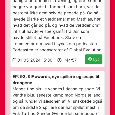
dårligst til fodbold til træning, og eftersom de
begge var gode til fodbold som barn, var det
bestemt ikke dem selv de pegede på. Og så
lavede Bjarke et væddemål med Mathias, hør
hvad det går ud på, og hvad de vædder om?
Til slut havde vi spørgsmål fra Jer, som i
havde stillet på Facebook. Skriv en
kommentar om hvad i synes om podcasten.
Podcasten er sponsoreret af Global Evolution
Lyt
01-05-2024 15:30
1:44:57
EP: 93. KIF awards, nye spillere og snaps til
drengene
Mange ting skulle vendes i denne episode. Vi
vendte bl.a. seneste kamp mod Nordsjælland,
og så runder vi sæsonen af. Vi snakkede også
om de sidste 2 spillere der har spillet mest, i
Erik Toft og Sander Øverjordet, som begge