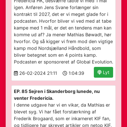
Fredericia HK, desværre tabte vi med 1 mål
igen. Anføren Jens Svane forlænger sin
kontrakt til 2027, det er vi meget glade for i
podcasten. Hvorfor bliver vi ved med at tabe
kampe med 1 mål, er det en tendens man kan
komme ud af? Ja mener Mathias Bøwadt, hør
hvorfor. Og så kigger vi frem mod den vigtige
kamp mod Nordsjælland Håndbold, som
bliver betegnet som en 4 points kamp.
Podcasten er sponsoreret af Global Evolution.
Lyt
26-02-2024 21:11
1:04:39
EP. 85 Sejren i Skanderborg lunede, nu
venter Fredericia.
I denne udgave har vi en vikar, da Mathias er
blevet syg. Vi har fået forstærkning af
Frederik Brogaard, som er inkarneret KIF fan,
og tidligere har skrevet artikler om netop KIF.